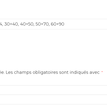
4, 30×40, 40×50, 50×70, 60×90
ée.
Les champs obligatoires sont indiqués avec
*